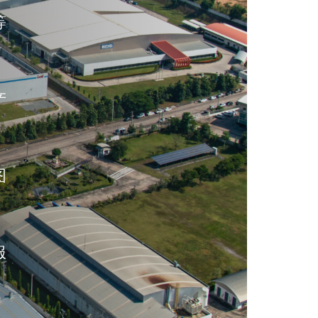
等
产
图
服